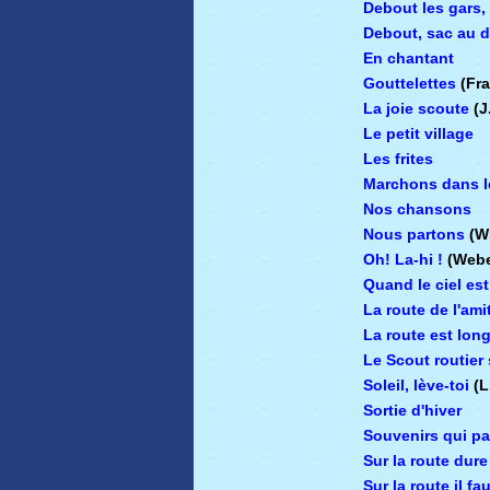
Debout les gars, 
Debout, sac au 
En chantant
Gouttelettes
(Fr
La joie scoute
(J
Le petit village
Les frites
Marchons dans l
Nos chansons
Nous partons
(W
Oh! La-hi !
(Webe
Quand le ciel est
La route de l'ami
La route est lon
Le Scout routier
Soleil, lève-toi
(L
Sortie d'hiver
Souvenirs qui p
Sur la route dure
Sur la route il fa