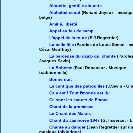
Alouette, gentille alouette
Alphabet scout
(Renard Joyeux - musique
belge)
Amitié, liberté
Appel au feu de camp
L'appel de la route
(E.J.Regrettier)
La belle fille
(Paroles de Louis Simon - 
César Geoffray)
La berceuse du camp qui chante
(Parole
Jacques Sevin)
La Bohème
(Paul Doncoeur - Musique
traditionnelle)
Bonne nuit
Le cantique des patrouilles
(J.Sevin - Gra
Ça y est ! Tout l'monde est là !
Ce sont les scouts de France
Chant de la promesse
Le Chant des Marais
Chant du Jamborée 1947
(G.Tisserant - L
Chante au danger
(Jean Regrettier sur u
musique folklorique)