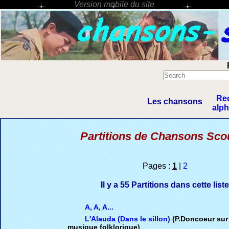
Re
Les chansons
alp
Partitions de Chansons Sco
Pages :
1
|
2
Il y a 55 Partitions dans cette list
A, A, A...
L'Alauda (Dans le sillon)
(P.Doncoeur sur
musique folklorique)