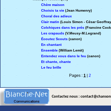
Chère maison
Choisis ta vie
(Jean Humenry)
Choral des adieux
Clair matin
(Louis Simon - César Geoffray
Colchiques dans les prés
(Francine Coc
Les crapauds
(V.Meusy-M.Legrand)
Écoutez Scouts
(canon)
En chantant
Ensemble
(William Lemit)
Entendez vous dans le feu
(canon)
Et chante, chante
Le feu brille
Pages :
1
|
2
Contactez nous : contact@chanson